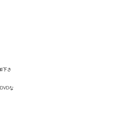
加下さ
DVDな