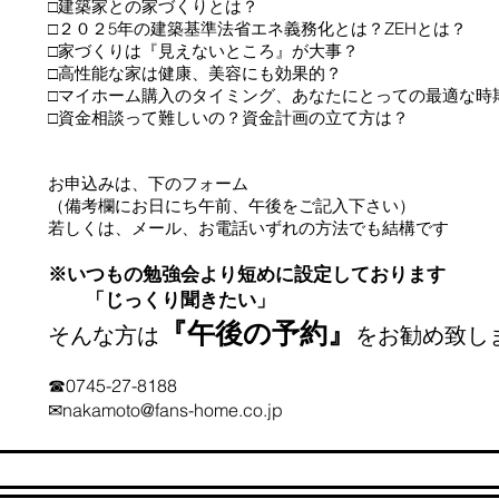
□建築家との家づくりとは？
□２０２5年の建築基準法省エネ義務化とは？ZEHとは？
□家づくりは『見えないところ』が大事？
□高性能な家は健康、美容にも効果的？
□マイホーム購入のタイミング、あなたにとっての最適な時
​□資金相談って難しいの？資金計画の立て方は？
お申込みは、下のフォーム
（備考欄にお日にち午前、午後をご記入下さい）
若しくは、メール、お電話いずれの方法でも結構です
※いつもの勉強会より短めに設定しております
「じっくり聞きたい」
『午後の予約』
そんな方は
をお勧め致し
☎0745-27-8188
​✉
nakamoto@fans-home.co.jp